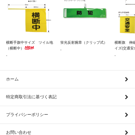
横断手旗中サイズ ツイル地
蛍光反射腕章（クリップ式）
横断旗 伸
（横断中）
イズ(交通安
-
-
-
ホーム
特定商取引法に基づく表記
プライバシーポリシー
お問い合わせ